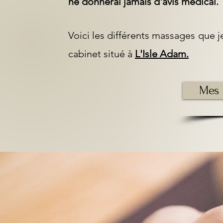
ne donnerai jamais d'avis médical.
Voici les différents massages que 
cabinet situé à
L'Isle Adam.
Mes 