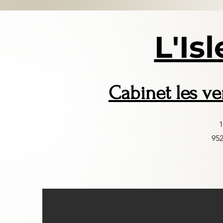
L'Is
Cabinet les v
1
952