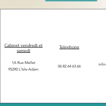
Cabinet vendredi et
Telephone
samedi
1A Rue Mellet
infi
06 82 64 63 66
95290 L'Isle-Adam